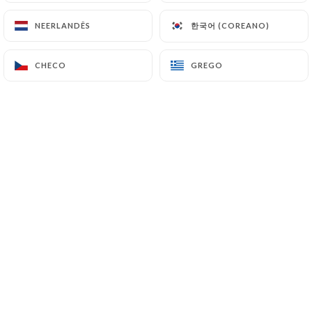
25.00€
한국어 (COREANO)
한국어 (COREANO)
NEERLANDÊS
NEERLANDÊS
CHECO
CHECO
GREGO
GREGO
24.00€
34.00€
38.00€
29.00€
23.00€