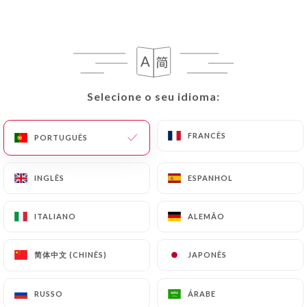
75 cl
22.00€
Selecione o seu idioma:
Selecione o seu idioma:
24.00€
FRANCÊS
FRANCÊS
PORTUGUÊS
PORTUGUÊS
30.00€
INGLÊS
INGLÊS
ESPANHOL
ESPANHOL
38.00€
ITALIANO
ITALIANO
ALEMÃO
ALEMÃO
42.00€
简体中文 (CHINÊS)
简体中文 (CHINÊS)
JAPONÊS
JAPONÊS
69.00€
RUSSO
RUSSO
ÁRABE
ÁRABE